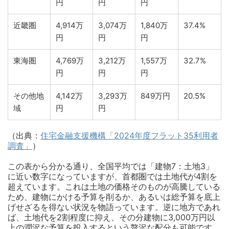
円
円
円
近畿圏
4,914万
3,074万
1,840万
37.4%
円
円
円
東海圏
4,769万
3,212万
1,557万
32.7%
円
円
円
その他地
4,142万
3,293万
849万円
20.5%
域
円
円
（出典：
住宅金融支援機構「2024年度フラット35利用者
調査」
）
この表から分かる通り、全国平均では「建物7：土地3」
に近い数字になっていますが、首都圏では土地代が4割を
超えています。これは土地の価格そのものが高騰している
ため、建物にかける予算を削るか、あるいは総予算を底上
げせざるを得ない状況を物語っています。逆に地方であれ
ば、土地代を2割程度に抑え、その分建物に3,000万円以
上の潤沢な予算を投入するという贅沢な配分も可能です。