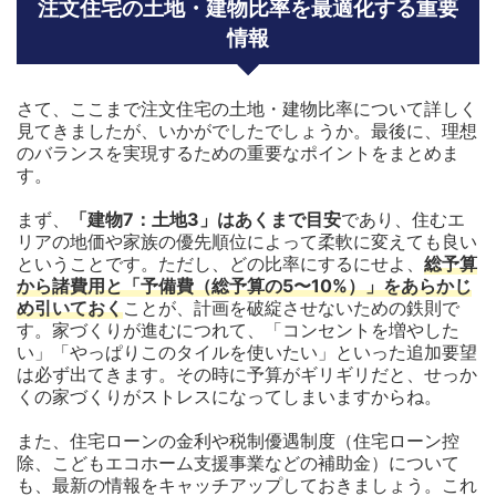
注文住宅の土地・建物比率を最適化する重要
情報
さて、ここまで注文住宅の土地・建物比率について詳しく
見てきましたが、いかがでしたでしょうか。最後に、理想
のバランスを実現するための重要なポイントをまとめま
す。
まず、
「建物7：土地3」はあくまで目安
であり、住むエ
リアの地価や家族の優先順位によって柔軟に変えても良い
ということです。ただし、どの比率にするにせよ、
総予算
から諸費用と「予備費（総予算の5〜10%）」をあらかじ
め引いておく
ことが、計画を破綻させないための鉄則で
す。家づくりが進むにつれて、「コンセントを増やした
い」「やっぱりこのタイルを使いたい」といった追加要望
は必ず出てきます。その時に予算がギリギリだと、せっか
くの家づくりがストレスになってしまいますからね。
また、住宅ローンの金利や税制優遇制度（住宅ローン控
除、こどもエコホーム支援事業などの補助金）について
も、最新の情報をキャッチアップしておきましょう。これ