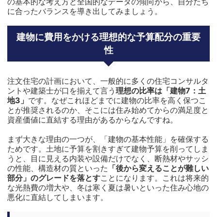
の基本的な考え方と全国的なデータの傾向から、自分たち
に合ったバランスを導き出してみましょう。
建物に費用をかける理想的な予算配分の重要
性
注文住宅の計画において、一般的に多くの住宅コンサルタ
ントや建築士が口を揃えて言う
理想の比率は「建物7：土
地3」
です。なぜこれほどまでに建物の比率を高く保つこ
とが推奨されるのか、そこには住み始めてからの満足度と
資産価値に直結する理由があるからなんですね。
まず大きな理由の一つが、「建物の基本性能」を確保する
ためです。土地に予算を割きすぎて建物予算を削ってしま
うと、目に見える内装や設備だけでなく、断熱材やサッシ
の性能、構造材の質といった
「後から変えることが難しい
部分」のグレードを落とす
ことになります。これは将来的
な光熱費の増大や、冬は寒く夏は暑いといった住み心地の
悪化に直結してしまいます。