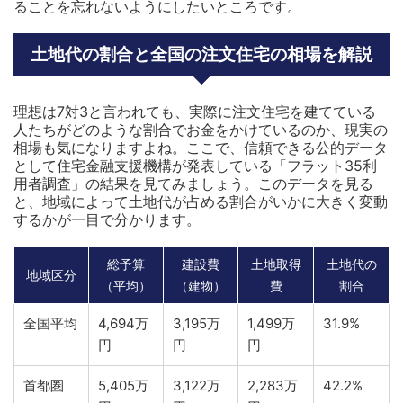
ることを忘れないようにしたいところです。
土地代の割合と全国の注文住宅の相場を解説
理想は7対3と言われても、実際に注文住宅を建てている
人たちがどのような割合でお金をかけているのか、現実の
相場も気になりますよね。ここで、信頼できる公的データ
として住宅金融支援機構が発表している「フラット35利
用者調査」の結果を見てみましょう。このデータを見る
と、地域によって土地代が占める割合がいかに大きく変動
するかが一目で分かります。
総予算
建設費
土地取得
土地代の
地域区分
（平均）
（建物）
費
割合
全国平均
4,694万
3,195万
1,499万
31.9%
円
円
円
首都圏
5,405万
3,122万
2,283万
42.2%