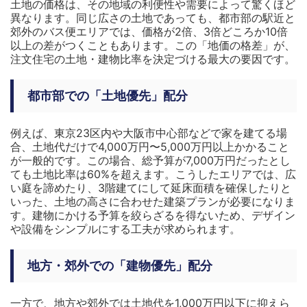
土地の価格は、その地域の利便性や需要によって驚くほど
異なります。同じ広さの土地であっても、都市部の駅近と
郊外のバス便エリアでは、価格が2倍、3倍どころか10倍
以上の差がつくこともあります。この「地価の格差」が、
注文住宅の土地・建物比率を決定づける最大の要因です。
都市部での「土地優先」配分
例えば、東京23区内や大阪市中心部などで家を建てる場
合、土地代だけで4,000万円〜5,000万円以上かかること
が一般的です。この場合、総予算が7,000万円だったとし
ても土地比率は60%を超えます。こうしたエリアでは、広
い庭を諦めたり、3階建てにして延床面積を確保したりと
いった、土地の高さに合わせた建築プランが必要になりま
す。建物にかける予算を絞らざるを得ないため、デザイン
や設備をシンプルにする工夫が求められます。
地方・郊外での「建物優先」配分
一方で、地方や郊外では土地代を1,000万円以下に抑えら