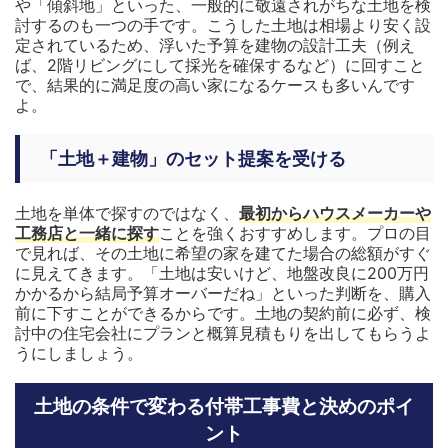
や「傾斜地」といった、一般的に敬遠されがちな土地を検
討するのも一つの手です。こうした土地は相場より安く設
定されているため、浮いた予算を建物の設計工夫（例え
ば、2階リビングにして採光を確保するなど）に回すこと
で、結果的に満足度の高い家になるケースも多いんです
よ。
「土地＋建物」のセット提案を受ける
土地を単体で探すのではなく、
最初からハウスメーカーや
工務店と一緒に探す
ことを強くおすすめします。プロの目
で見れば、その土地に希望の家を建てた場合の総額がすぐ
に見えてきます。「土地は安いけど、地盤改良に200万円
かかるから結局予算オーバーだね」といった判断を、購入
前に下すことができるからです。土地の契約前に必ず、検
討中の住宅会社にプランと概算見積もりを出してもらうよ
うにしましょう。
土地の条件で変わる付帯工事費と決めのポイ
ント