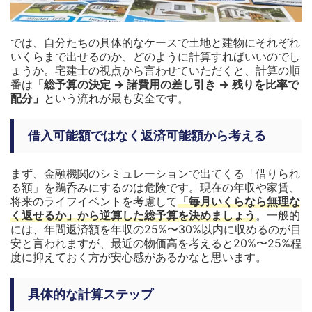
では、自分たちの具体的なケースで土地と建物にそれぞれ
いくらまで出せるのか、どのように計算すればいいのでし
ょうか。宅建士の視点から言わせていただくと、計算の順
番は
「総予算の決定 → 諸費用の差し引き → 残りを比率で
配分」
という流れが最も安全です。
借入可能額ではなく返済可能額から考える
まず、金融機関のシミュレーションで出てくる「借りられ
る額」を鵜呑みにするのは危険です。現在の年収や家賃、
将来のライフイベントを考慮して
「毎月いくらなら無理な
く返せるか」から逆算した総予算を決めましょう
。一般的
には、年間返済額を年収の25%〜30%以内に収めるのが目
安と言われますが、最近の物価高を考えると20%〜25%程
度に抑えておく方が安心感があるかなと思います。
具体的な計算ステップ